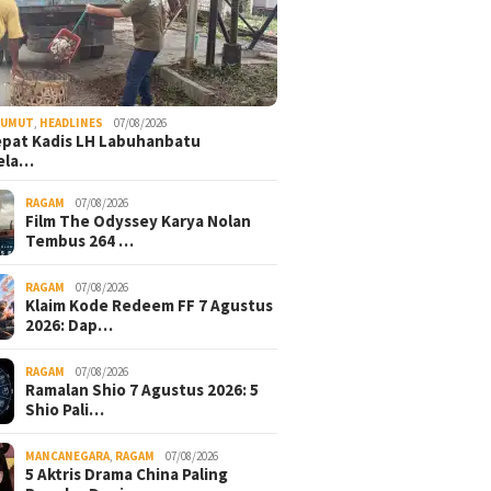
SUMUT
,
HEADLINES
07/08/2026
epat Kadis LH Labuhanbatu
ela…
RAGAM
07/08/2026
Film The Odyssey Karya Nolan
Tembus 264 …
RAGAM
07/08/2026
Klaim Kode Redeem FF 7 Agustus
2026: Dap…
RAGAM
07/08/2026
Ramalan Shio 7 Agustus 2026: 5
Shio Pali…
MANCANEGARA
,
RAGAM
07/08/2026
5 Aktris Drama China Paling