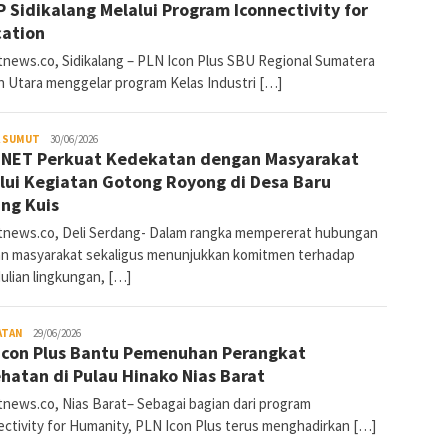
 Sidikalang Melalui Program Iconnectivity for
ation
news.co, Sidikalang – PLN Icon Plus SBU Regional Sumatera
n Utara menggelar program Kelas Industri […]
A SUMUT
SumutNews
30/06/2026
NET Perkuat Kedekatan dengan Masyarakat
lui Kegiatan Gotong Royong di Desa Baru
ng Kuis
news.co, Deli Serdang- Dalam rangka mempererat hubungan
n masyarakat sekaligus menunjukkan komitmen terhadap
ulian lingkungan, […]
ATAN
SumutNews
29/06/2026
Icon Plus Bantu Pemenuhan Perangkat
hatan di Pulau Hinako Nias Barat
news.co, Nias Barat– Sebagai bagian dari program
ectivity for Humanity, PLN Icon Plus terus menghadirkan […]