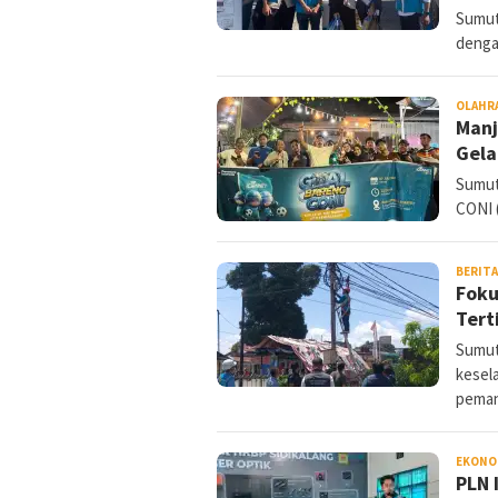
Sumut
denga
OLAHR
Manj
Gela
Sumut
CONI 
BERIT
Foku
Tert
Sumut
kesela
peman
EKONO
PLN 