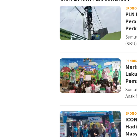
EKONO
PLN 
Pera
Perk
Sumut
(SBU)
PENDI
Meri
Laku
Pema
Sumut
Anak 
EKONO
ICON
Hadi
Masy