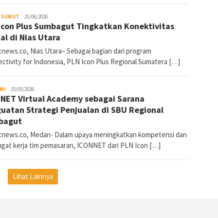
A SUMUT
SumutNews
25/06/2026
Icon Plus Sumbagut Tingkatkan Konektivitas
tal di Nias Utara
news.co, Nias Utara– Sebagai bagian dari program
ectivity for Indonesia, PLN Icon Plus Regional Sumatera […]
MI
SumutNews
25/05/2026
NET Virtual Academy sebagai Sarana
uatan Strategi Penjualan di SBU Regional
bagut
news.co, Medan- Dalam upaya meningkatkan kompetensi dan
gat kerja tim pemasaran, ICONNET dari PLN Icon […]
Lihat Lainnya