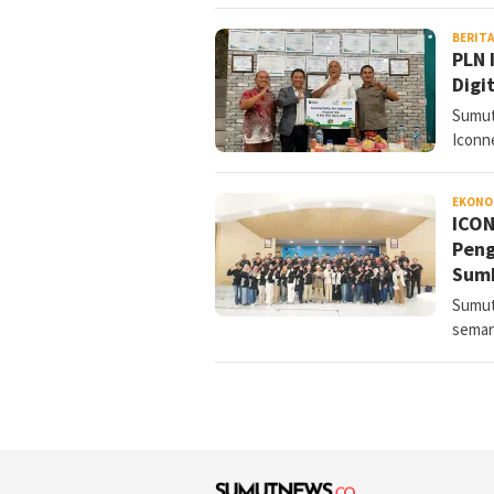
BERIT
PLN 
Digi
Sumut
Iconn
EKONO
ICON
Peng
Sum
Sumut
seman