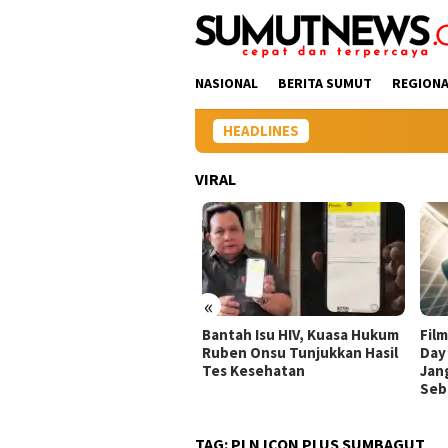
Loncat
tutup
ke
konten
NASIONAL
BERITA SUMUT
REGIONA
HEADLINES
VIRAL
«
at Nomor Pajero
Bantah Isu HIV, Kuasa Hukum
Film
tuliskan Mirip Kata Vulgar
Ruben Onsu Tunjukkan Hasil
Day 
al, Polisi Sragen Langsung
Tes Kesehatan
Jang
i Tilang
Sebe
TAG:
PLN ICON PLUS SUMBAGUT