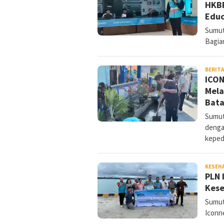
HKBP
Educ
Sumut
Bagia
BERIT
ICON
Mela
Bata
Sumut
denga
keped
KESEH
PLN 
Kese
Sumut
Iconn