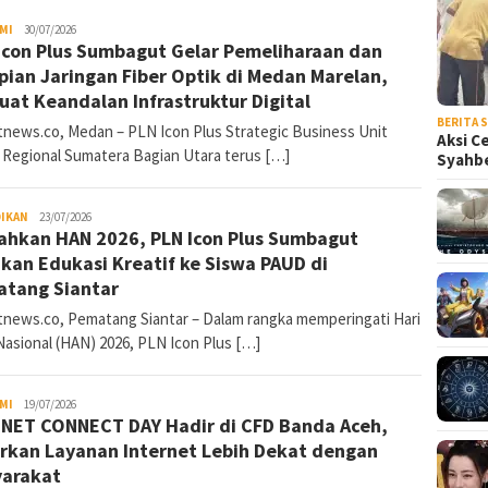
MI
SumutNews
30/07/2026
Icon Plus Sumbagut Gelar Pemeliharaan dan
pian Jaringan Fiber Optik di Medan Marelan,
uat Keandalan Infrastruktur Digital
BERITA 
news.co, Medan – PLN Icon Plus Strategic Business Unit
Aksi C
 Regional Sumatera Bagian Utara terus […]
Syahb
DIKAN
SumutNews
23/07/2026
ahkan HAN 2026, PLN Icon Plus Sumbagut
kan Edukasi Kreatif ke Siswa PAUD di
tang Siantar
news.co, Pematang Siantar – Dalam rangka memperingati Hari
Nasional (HAN) 2026, PLN Icon Plus […]
MI
SumutNews
19/07/2026
NET CONNECT DAY Hadir di CFD Banda Aceh,
rkan Layanan Internet Lebih Dekat dengan
arakat