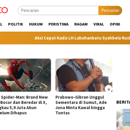
Pencarian
L
POLITIK
HUKUM
PERISTIWA
RAGAM
VIRAL
OPINI
Aksi Cepat Kadis LH Labuhanbatu Syahbela Rusli Siregar
»
 Spider-Man: Brand New
Prabowo-Gibran Unggul
Kemen
BERIT
Bocor dan Beredar di X,
Sementara di Sumut, Ade
Hitung
kau 5,9 Juta Akun
Jona Minta Kawal hingga
Prabow
lum Dihapus
Tuntas
Masya