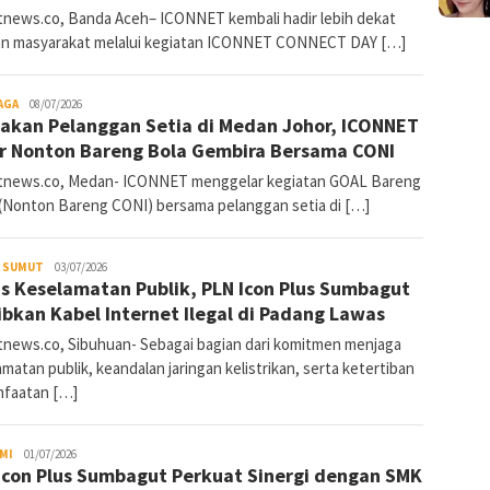
news.co, Banda Aceh– ICONNET kembali hadir lebih dekat
n masyarakat melalui kegiatan ICONNET CONNECT DAY […]
AGA
SumutNews
08/07/2026
akan Pelanggan Setia di Medan Johor, ICONNET
r Nonton Bareng Bola Gembira Bersama CONI
news.co, Medan- ICONNET menggelar kegiatan GOAL Bareng
(Nonton Bareng CONI) bersama pelanggan setia di […]
A SUMUT
SumutNews
03/07/2026
s Keselamatan Publik, PLN Icon Plus Sumbagut
ibkan Kabel Internet Ilegal di Padang Lawas
news.co, Sibuhuan- Sebagai bagian dari komitmen menjaga
matan publik, keandalan jaringan kelistrikan, serta ketertiban
faatan […]
MI
SumutNews
01/07/2026
Icon Plus Sumbagut Perkuat Sinergi dengan SMK