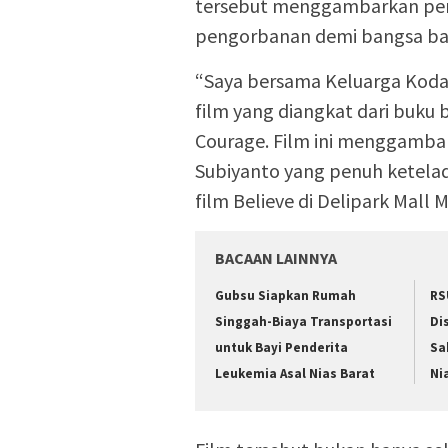
tersebut menggambarkan pent
pengorbanan demi bangsa ba
“Saya bersama Keluarga Kod
film yang diangkat dari buku b
Courage. Film ini menggambar
Subiyanto yang penuh ketela
film Believe di Delipark Mall 
BACAAN LAINNYA
Gubsu Siapkan Rumah
RS
Singgah-Biaya Transportasi
Di
untuk Bayi Penderita
Sa
Leukemia Asal Nias Barat
Ni