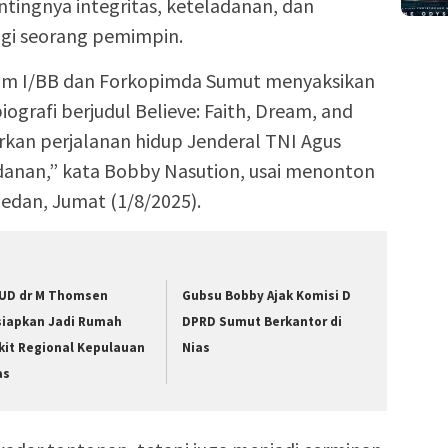
ingnya integritas, keteladanan, dan
gi seorang pemimpin.
am I/BB dan Forkopimda Sumut menyaksikan
iografi berjudul Believe: Faith, Dream, and
kan perjalanan hidup Jenderal TNI Agus
danan,” kata Bobby Nasution, usai menonton
Medan, Jumat (1/8/2025).
UD dr M Thomsen
Gubsu Bobby Ajak Komisi D
siapkan Jadi Rumah
DPRD Sumut Berkantor di
kit Regional Kepulauan
Nias
as