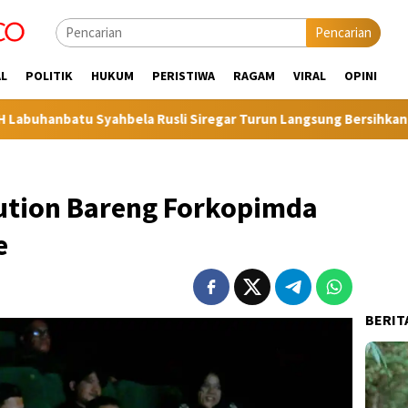
Pencarian
L
POLITIK
HUKUM
PERISTIWA
RAGAM
VIRAL
OPINI
batu Syahbela Rusli Siregar Turun Langsung Bersihkan Sampah
ution Bareng Forkopimda
e
BERIT