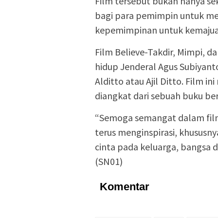
Film tersebut bukan hanya se
bagi para pemimpin untuk mer
kepemimpinan untuk kemajua
Film Believe-Takdir, Mimpi, da
hidup Jenderal Agus Subiyan
Alditto atau Ajil Ditto. Film i
diangkat dari sebuah buku ber
“Semoga semangat dalam film 
terus menginspirasi, khususny
cinta pada keluarga, bangsa d
(SN01)
Komentar