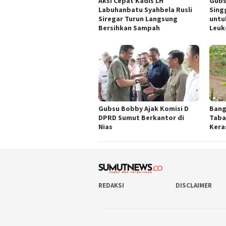
Aksi Cepat Kadis LH
Gubs
Labuhanbatu Syahbela Rusli
Sing
Siregar Turun Langsung
untu
Bersihkan Sampah
Leuk
Gubsu Bobby Ajak Komisi D
Bang
DPRD Sumut Berkantor di
Taba
Nias
Kera
REDAKSI
DISCLAIMER