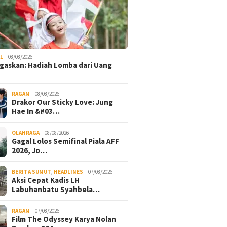
L
08/08/2026
gaskan: Hadiah Lomba dari Uang
RAGAM
08/08/2026
Drakor Our Sticky Love: Jung
Hae In &#03…
OLAHRAGA
08/08/2026
Gagal Lolos Semifinal Piala AFF
2026, Jo…
BERITA SUMUT
,
HEADLINES
07/08/2026
Aksi Cepat Kadis LH
Labuhanbatu Syahbela…
RAGAM
07/08/2026
Film The Odyssey Karya Nolan