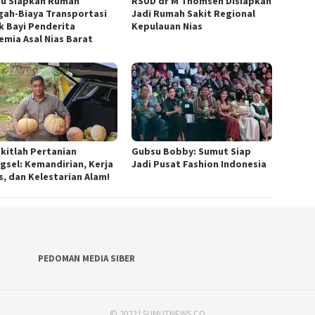
u Siapkan Rumah
RSUD dr M Thomsen Disiapkan
gah-Biaya Transportasi
Jadi Rumah Sakit Regional
k Bayi Penderita
Kepulauan Nias
emia Asal Nias Barat
kitlah Pertanian
Gubsu Bobby: Sumut Siap
gsel: Kemandirian, Kerja
Jadi Pusat Fashion Indonesia
s, dan Kelestarian Alam!
PEDOMAN MEDIA SIBER
© 2022 | SUMUTNEWS.CO