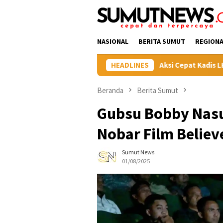
Loncat
tutup
ke
konten
NASIONAL
BERITA SUMUT
REGIONA
HEADLINES
Aksi Cepat Kadis LH Labuhan
Beranda
Berita Sumut
Gubsu Bobby Nas
Nobar Film Believ
Sumut News
01/08/2025