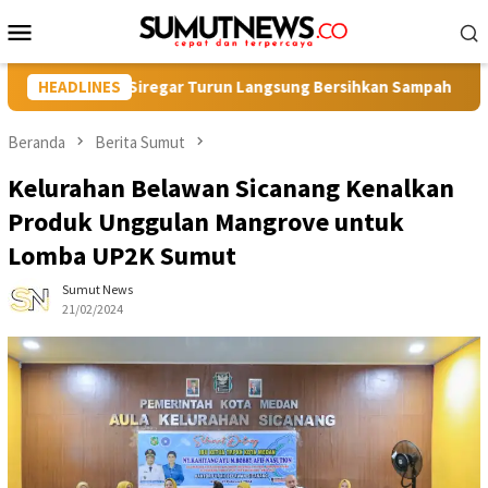
Loncat
Menu
ke
Mobile
konten
la Rusli Siregar Turun Langsung Bersihkan Sampah
HEADLINES
Bang
Beranda
Berita Sumut
Kelurahan Belawan Sicanang Kenalkan
Produk Unggulan Mangrove untuk
Lomba UP2K Sumut
Sumut News
21/02/2024