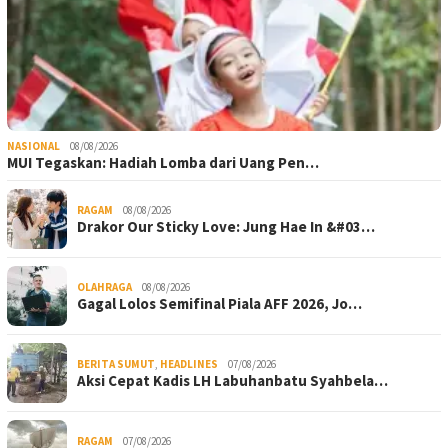
NASIONAL
08/08/2026
MUI Tegaskan: Hadiah Lomba dari Uang Pen…
RAGAM
08/08/2026
Drakor Our Sticky Love: Jung Hae In &#03…
OLAHRAGA
08/08/2026
Gagal Lolos Semifinal Piala AFF 2026, Jo…
BERITA SUMUT
,
HEADLINES
07/08/2026
Aksi Cepat Kadis LH Labuhanbatu Syahbela…
RAGAM
07/08/2026