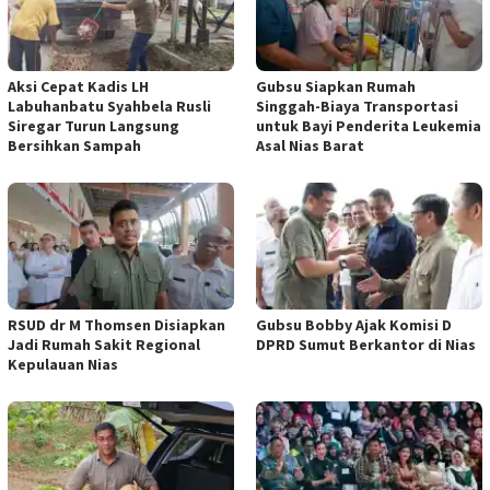
Aksi Cepat Kadis LH
Gubsu Siapkan Rumah
Labuhanbatu Syahbela Rusli
Singgah-Biaya Transportasi
Siregar Turun Langsung
untuk Bayi Penderita Leukemia
Bersihkan Sampah
Asal Nias Barat
RSUD dr M Thomsen Disiapkan
Gubsu Bobby Ajak Komisi D
Jadi Rumah Sakit Regional
DPRD Sumut Berkantor di Nias
Kepulauan Nias