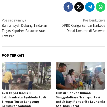
Navigasi
Pos sebelumnya
Pos berikutnya
Bahrumsyah Dukung Tindakan
DPRD Curiga Bandar Narkoba
pos
Tegas Kapolres Belawan Atasi
Danai Tawuran di Belawan
Tawuran
POS TERKAIT
Aksi Cepat Kadis LH
Gubsu Siapkan Rumah
Labuhanbatu Syahbela Rusli
Singgah-Biaya Transportasi
Siregar Turun Langsung
untuk Bayi Penderita Leukemia
Bersihkan Sampah
Asal Nias Barat