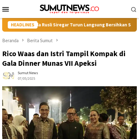
Loncat
Menu
ke
Mobile
konten
tu Syahbela Rusli Siregar Turun Langsung Bersihkan Sampah
HEADLINES
Beranda
Berita Sumut
Rico Waas dan Istri Tampil Kompak di
Gala Dinner Munas VII Apeksi
Sumut News
07/05/2025