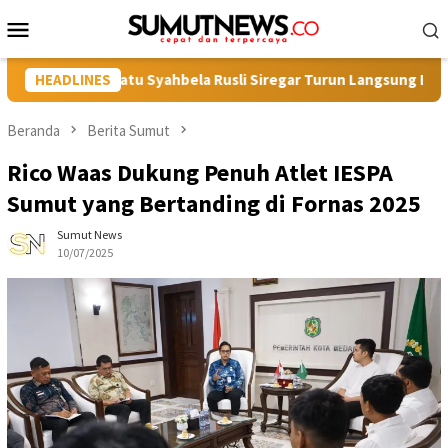
Loncat
Menu
ke
Mobile
konten
H Labuhanbatu Syahbela Rusli Siregar Turun Langsung Bersihkan
HEADLINES
Beranda
Berita Sumut
Rico Waas Dukung Penuh Atlet IESPA
Sumut yang Bertanding di Fornas 2025
Sumut News
10/07/2025