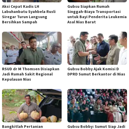
Aksi Cepat Kadis LH
Gubsu Siapkan Rumah
Labuhanbatu Syahbela Rusli
Singgah-Biaya Transportasi
Siregar Turun Langsung
untuk Bayi Penderita Leukemia
Bersihkan Sampah
Asal Nias Barat
RSUD dr M Thomsen Disiapkan
Gubsu Bobby Ajak Komisi D
Jadi Rumah Sakit Regional
DPRD Sumut Berkantor di Nias
Kepulauan Nias
Bangkitlah Pertanian
Gubsu Bobby: Sumut Siap Jadi