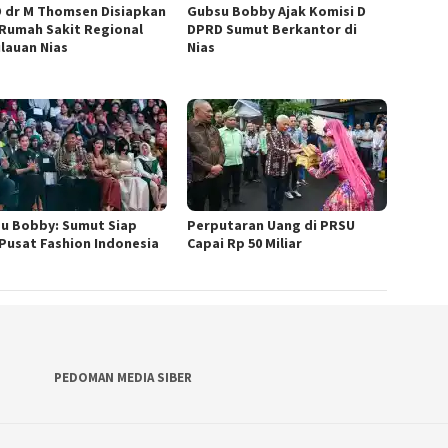
 dr M Thomsen Disiapkan
Gubsu Bobby Ajak Komisi D
 Rumah Sakit Regional
DPRD Sumut Berkantor di
lauan Nias
Nias
u Bobby: Sumut Siap
Perputaran Uang di PRSU
 Pusat Fashion Indonesia
Capai Rp 50 Miliar
PEDOMAN MEDIA SIBER