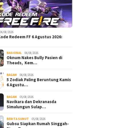
06/08/2026
Kode Redeem FF 6 Agustus 2026:
NASIONAL
06/08/2026
Oknum Nakes Bully Pasien di
Theads, Kem…
RAGAM
06/08/2026
5 Zodiak Paling Beruntung Kamis
6 Agustu…
RAGAM
05/08/2026
Navikara dan Dekranasda
Simalungun Sulap…
BERITA SUMUT
05/08/2026
Gubsu Siapkan Rumah Singgah-