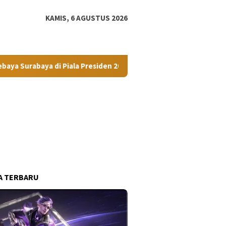
tutup
KAMIS, 6 AGUSTUS 2026
i Piala Presiden 2026 Malam Ini
Gubsu Ajak DHD 45 Kol
A TERBARU