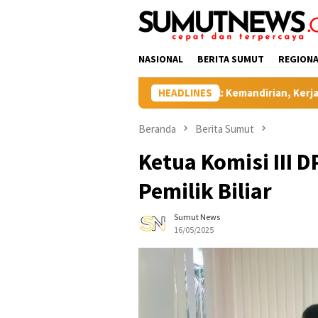
Loncat
tutup
ke
konten
NASIONAL
BERITA SUMUT
REGIONA
Bangkitlah Pertanian Tabagsel: Kemandirian, Kerja Keras, dan Kel
HEADLINES
Beranda
Berita Sumut
Ketua Komisi III 
Pemilik Biliar
Sumut News
16/05/2025