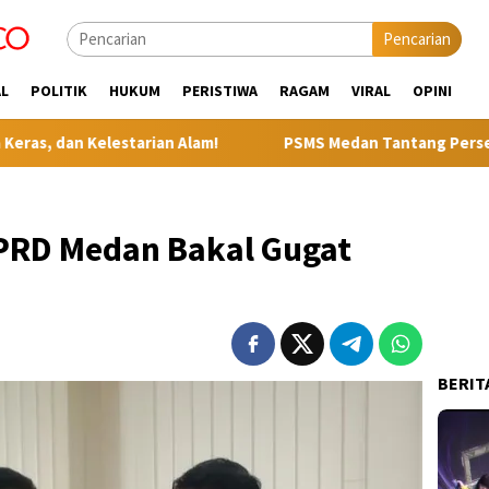
Pencarian
L
POLITIK
HUKUM
PERISTIWA
RAGAM
VIRAL
OPINI
estarian Alam!
PSMS Medan Tantang Persebaya Surabaya d
DPRD Medan Bakal Gugat
BERIT