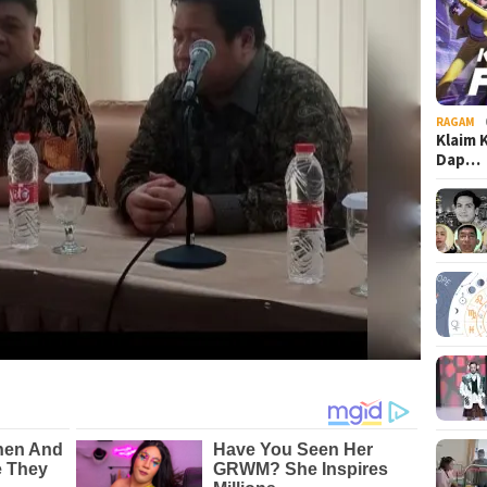
RAGAM
Klaim 
Dap…