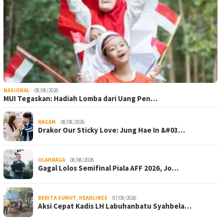
NASIONAL
08/08/2026
MUI Tegaskan: Hadiah Lomba dari Uang Pen…
RAGAM
08/08/2026
Drakor Our Sticky Love: Jung Hae In &#03…
OLAHRAGA
08/08/2026
Gagal Lolos Semifinal Piala AFF 2026, Jo…
BERITA SUMUT
,
HEADLINES
07/08/2026
Aksi Cepat Kadis LH Labuhanbatu Syahbela…