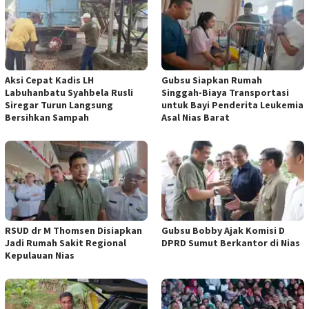
Aksi Cepat Kadis LH
Gubsu Siapkan Rumah
Labuhanbatu Syahbela Rusli
Singgah-Biaya Transportasi
Siregar Turun Langsung
untuk Bayi Penderita Leukemia
Bersihkan Sampah
Asal Nias Barat
RSUD dr M Thomsen Disiapkan
Gubsu Bobby Ajak Komisi D
Jadi Rumah Sakit Regional
DPRD Sumut Berkantor di Nias
Kepulauan Nias