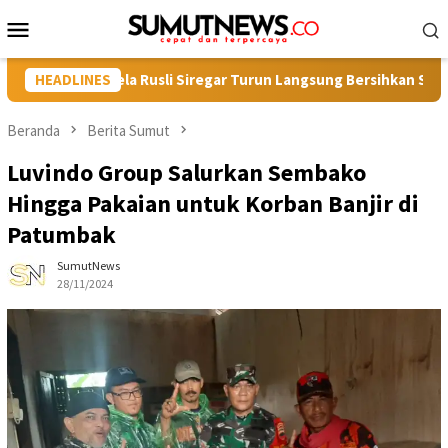
Loncat
Menu
ke
Mobile
konten
tu Syahbela Rusli Siregar Turun Langsung Bersihkan Sampah
HEADLINES
Beranda
Berita Sumut
Luvindo Group Salurkan Sembako
Hingga Pakaian untuk Korban Banjir di
Patumbak
SumutNews
28/11/2024