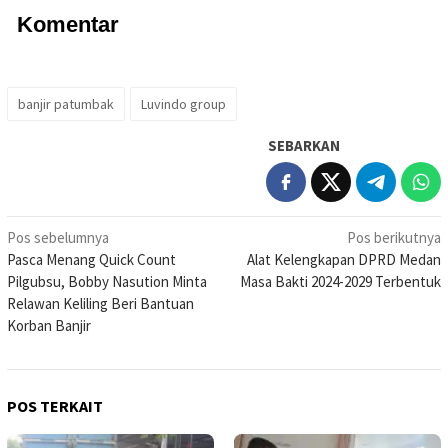
Komentar
banjir patumbak
Luvindo group
SEBARKAN
Navigasi
Pos sebelumnya
Pos berikutnya
Pasca Menang Quick Count
Alat Kelengkapan DPRD Medan
pos
Pilgubsu, Bobby Nasution Minta
Masa Bakti 2024-2029 Terbentuk
Relawan Keliling Beri Bantuan
Korban Banjir
POS TERKAIT