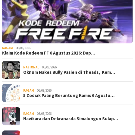
RAGAM
06/08/2026
Klaim Kode Redeem FF 6 Agustus 2026: Dap…
NASIONAL
06/08/2026
Oknum Nakes Bully Pasien di Theads, Kem…
RAGAM
06/08/2026
5 Zodiak Paling Beruntung Kamis 6 Agustu…
RAGAM
05/08/2026
Navikara dan Dekranasda Simalungun Sulap…