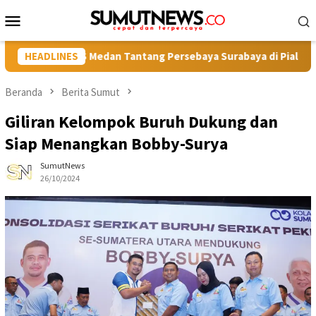
Loncat
Menu
ke
Mobile
konten
 Medan Tantang Persebaya Surabaya di Piala Presiden 2026 Mala
HEADLINES
Beranda
Berita Sumut
Giliran Kelompok Buruh Dukung dan
Siap Menangkan Bobby-Surya
SumutNews
26/10/2024