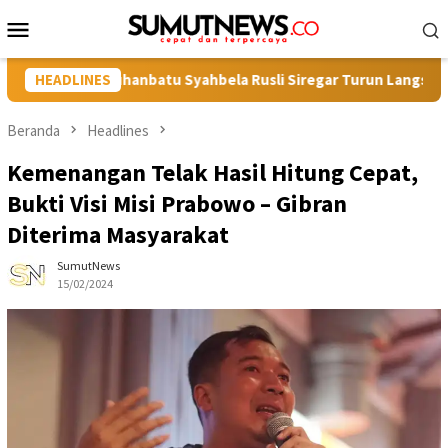
Loncat
Menu
ke
Mobile
konten
is LH Labuhanbatu Syahbela Rusli Siregar Turun Langsung Bersi
HEADLINES
Beranda
Headlines
Kemenangan Telak Hasil Hitung Cepat,
Bukti Visi Misi Prabowo – Gibran
Diterima Masyarakat
SumutNews
15/02/2024