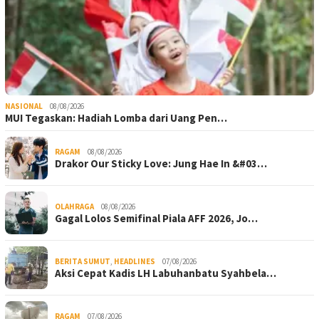
NASIONAL
08/08/2026
MUI Tegaskan: Hadiah Lomba dari Uang Pen…
RAGAM
08/08/2026
Drakor Our Sticky Love: Jung Hae In &#03…
OLAHRAGA
08/08/2026
Gagal Lolos Semifinal Piala AFF 2026, Jo…
BERITA SUMUT
,
HEADLINES
07/08/2026
Aksi Cepat Kadis LH Labuhanbatu Syahbela…
RAGAM
07/08/2026