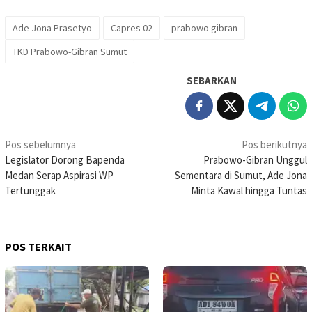
Ade Jona Prasetyo
Capres 02
prabowo gibran
TKD Prabowo-Gibran Sumut
SEBARKAN
Navigasi
Pos sebelumnya
Pos berikutnya
Legislator Dorong Bapenda
Prabowo-Gibran Unggul
pos
Medan Serap Aspirasi WP
Sementara di Sumut, Ade Jona
Tertunggak
Minta Kawal hingga Tuntas
POS TERKAIT